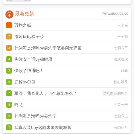
最新更新
www.quduba.cc
万物之贼
未来嘉
1
撒娇症by松子茶
松子茶
2
什刹海是海吗by晏灼宁笔趣阁无弹窗
七酒六三
3
失效安全词by穆时愿
哈次哈次
4
快收了神通吧！
跳舞
5
归棹byCISI
糖心馒头
6
军阀：我奉化人，当个总统怎么了
爱吃西瓜的狗哥
7
鸣龙
关关公子
8
什刹海是海吗by晏灼宁
七酒六三
9
我真没装0by迟雨未歇未删减版
写肉小号
10