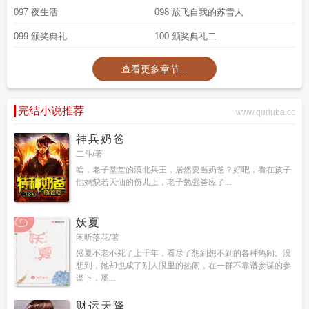
097 夜生活
098 放飞自我的苏雪人
099 颁奖典礼
100 颁奖典礼二
查看更多章节...
完结小说推荐
www.quduba.cc
神兵奶爸
二斗/著
啥，老子堂堂的漠北兵王，居然要当奶爸？好吧，看在孩子
他妈貌若天仙的份儿上，老子勉强答应了...
妖夏
闲听落花/著
盛夏不老不死了上千年，看尽了想到想不到的各种热闹。没
想到，她却也成了别人眼里的热闹，在一群不靠谱参谋的参
谋下，屡...
财运天降