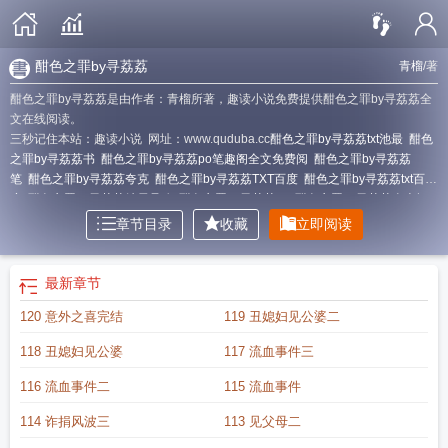
酣色之罪by寻荔荔
青榴
/著
酣色之罪by寻荔荔是由作者：青榴所著，趣读小说免费提供酣色之罪by寻荔荔全
文在线阅读。
三秒记住本站：趣读小说 网址：www.quduba.cc
酣色之罪by寻荔荔txt池最
酣色
之罪by寻荔荔书
酣色之罪by寻荔荔po笔趣阁全文免费阅
酣色之罪by寻荔荔
笔
酣色之罪by寻荔荔夸克
酣色之罪by寻荔荔TXT百度
酣色之罪by寻荔荔txt百
度
酣色之罪by寻荔荔结局是啥
酣色之罪by寻荔荔sp
酣色之罪by寻荔荔全本阅
读
酣色之罪by寻荔荔笔趣阁
酣色之罪by寻荔荔池罪
酣色之罪by寻荔荔白
酣色
章节目录
收藏
立即阅读
之罪by寻荔荔简介
酣色之罪by寻荔荔资源
酣色之罪by寻荔荔po笔趣阁全文免费
阅读
酣色之罪by寻荔荔笔趣阁全文
酣色之罪by寻荔荔1v1未
酣色之罪by寻荔荔
免费阅读全文
酣色之罪by寻荔荔免费阅读笔趣阁
酣色之罪by寻荔荔无删减
酣色
最新章节
之罪by寻荔荔笔趣阁免费阅读
酣色之罪by寻荔荔讲的什么
酣色之罪by寻荔荔免
120 意外之喜完结
119 丑媳妇见公婆二
费阅读最新章节
酣色之罪by寻荔荔完整版无删减
酣色之罪by寻荔荔设定
酣色之
罪by寻荔荔 1v1
酣色之罪by寻荔荔在线阅读免费
酣色之罪by寻荔荔 笔趣阁
酣
118 丑媳妇见公婆
117 流血事件三
色之罪by寻荔荔笔趣阁最新章节更新时间
酣色之罪by寻荔荔百度资源
酣色之罪
by寻荔荔第二十八章
酣色之罪by寻荔荔笔趣阁无弹窗
酣色之罪by寻荔荔免费阅
116 流血事件二
115 流血事件
读池最
酣色之罪by寻荔荔全文免费
酣色之罪by寻荔荔笔趣阁pi
酣色之罪by寻荔
荔免费阅读全文笔趣阁
酣色之罪by寻荔荔1v1笔趣阁
酣色之罪by寻荔荔免费笔
114 诈捐风波三
113 见父母二
趣阁
酣色之罪by寻荔荔池最
酣色之罪by寻荔荔笔趣阁全文阅读笔趣阁
酣色之罪