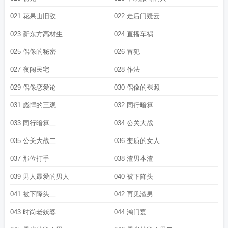
021 花果山旧敌
022 走后门疑云
023 新东方高材生
024 直播车祸
025 偶像的秘密
026 冒犯
027 夜闯民宅
028 作法
029 偶像恋爱论
030 偶像的裸照
031 彪悍的三观
032 同行暗算
033 同行暗算二
034 公关大战
035 公关大战二
036 变质的女人
037 那位打手
038 渣男本渣
039 男人最爱的男人
040 被下降头
041 被下降头二
042 再见渣男
043 时尚老妖婆
044 鸿门宴